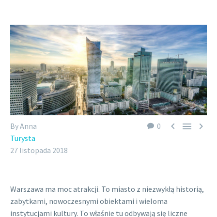



By Anna
0
Turysta
27 listopada 2018
Warszawa ma moc atrakcji. To miasto z niezwykłą historią,
zabytkami, nowoczesnymi obiektami i wieloma
instytucjami kultury. To właśnie tu odbywają się liczne