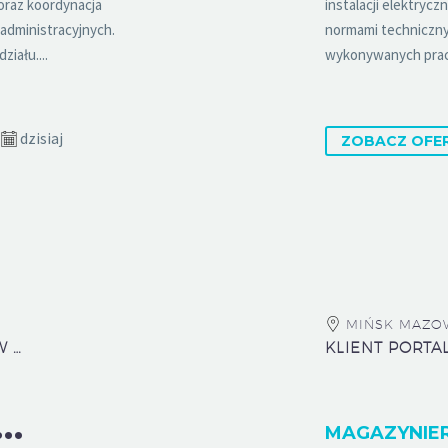
oraz koordynacja
instalacji elektryc
administracyjnych.
normami techniczny
iału....
wykonywanych prac i
dzisiaj
ZOBACZ OFE
MIŃSK MAZOW
URZĄD ZAMÓWIEŃ PUBLICZNYCH W WARSZAWIE
KLIENT PORTA
G
PECJALISTA/GŁÓWNA SPECJALISTKA
MAGAZYNIER