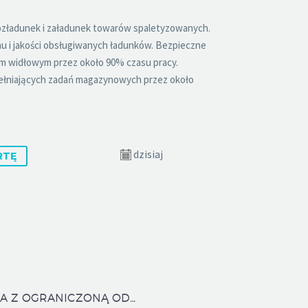
ozładunek i załadunek towarów spaletyzowanych.
u i jakości obsługiwanych ładunków. Bezpieczne
 widłowym przez około 90% czasu pracy.
łniających zadań magazynowych przez około
dzisiaj
RTĘ
NOMAD SPÓŁKA Z OGRANICZONĄ ODPOWIEDZIALNOŚCIĄ