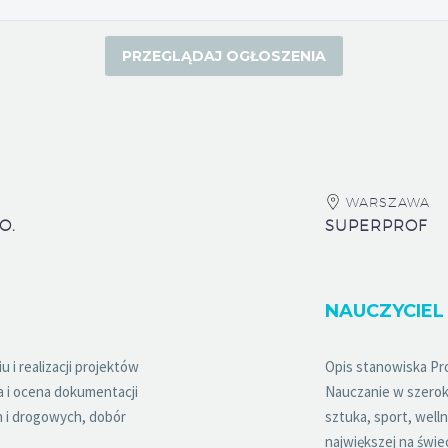
WARSZAWA
O.
SUPERPROF
NAUCZYCIEL
i realizacji projektów
Opis stanowiska Pro
a i ocena dokumentacji
Nauczanie w szerokim
h i drogowych, dobór
sztuka, sport, well
największej na świec