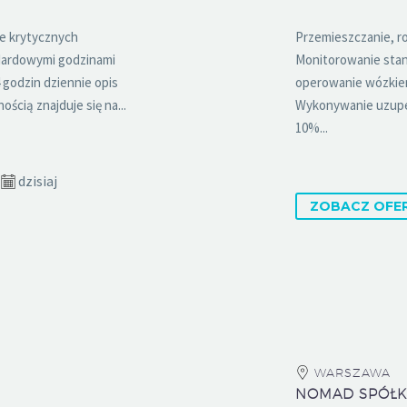
ie krytycznych
Przemieszczanie, r
dardowymi godzinami
Monitorowanie stan
 godzin dziennie opis
operowanie wózkiem
cią znajduje się na...
Wykonywanie uzupe
10%...
dzisiaj
ZOBACZ OFE
WARSZAWA