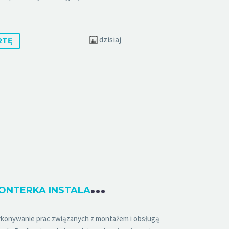
dzisiaj
RTĘ
M
ONTER / MONTERKA INSTALACJI ELEKTRYCZNYCH
konywanie prac związanych z montażem i obsługą