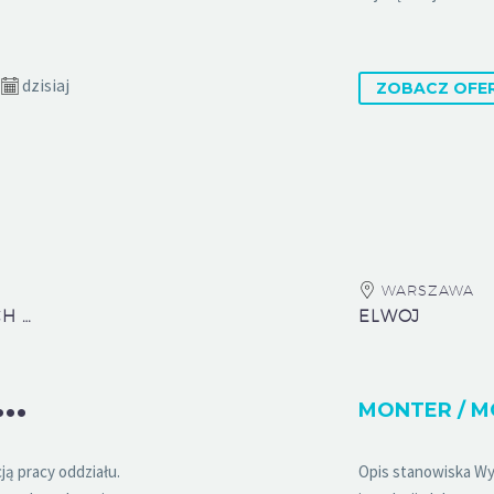
dzisiaj
ZOBACZ OFE
WARSZAWA
MOOSE CENTRUM JĘZYKÓW OBCYCH MAREK ŁOŚ, GRZEGORZ KUZYK SPÓŁKA JAWNA
ELWOJ
K
ATOR / KOORDYNATORKA ODDZIAŁU
ą pracy oddziału.
Opis stanowiska Wy