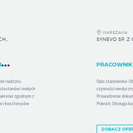
WARSZAWA
ZAKŁAD GOSPODAROWANIA NIERUCHOMOŚCIAMI W DZIELNICY PRAGA-PÓŁNOC M.ST. WARSZAWY
SYNEVO SP. Z 
I
NSPEKTOR NADZORU DS. SANITARNYCH (NR REF. DNZ/09/2026) K/M
PRACOWNIK 
nie nadzoru
Opis stanowiska: O
ustostanów i małych
czynności medyczny
zakresie zgodnym z
Prowadzenie dokum
w i kosztorysów
Pobrań; Obsługa kas
ZOBACZ OFE