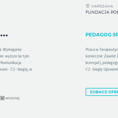
WARSZAWA
FUNDACJA PO
N
EUROLOGOPEDA/LOGOPEDA K/M
i. Wymagania
Praca w Terapeuty
ie: wyższe (w tym
konieczne: Zawód: 
a/Komunikacja
licencjat), pedagogi
wie - C2 - biegły, w
C2 - biegły Uprawn
ZOBACZ OFE
wczoraj