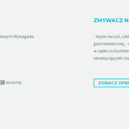
ZMYWACZ N
niowych Wymagania
- mycie naczyń, szk
gastronomicznej, -
w zapleczu kuchenn
obowiązującymi zasa
wczoraj
ZOBACZ OFE