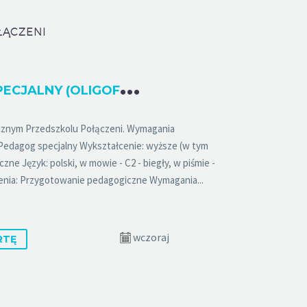
ŁĄCZENI
P
EDAGOG SPECJALNY (OLIGOFRENOPEDAGOG LUB TYFLOPEDAGOG, LUB SURDOPEDAGOG) K/M
cznym Przedszkolu Połączeni. Wymagania
Pedagog specjalny Wykształcenie: wyższe (w tym
czne Język: polski, w mowie - C2 - biegły, w piśmie -
ienia: Przygotowanie pedagogiczne Wymagania...
wczoraj
RTĘ