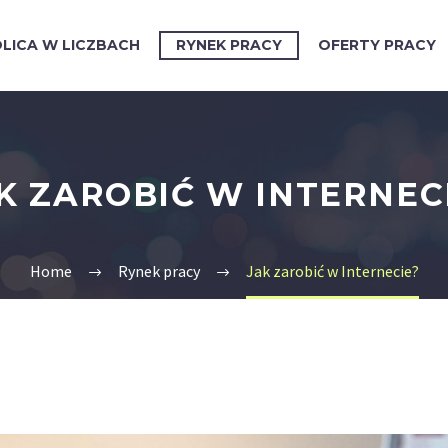
LICA W LICZBACH
RYNEK PRACY
OFERTY PRACY
K ZAROBIĆ W INTERNEC
Home
Rynek pracy
Jak zarobić w Internecie?