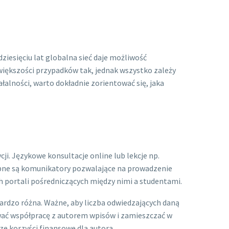
ziesięciu lat globalna sieć daje możliwość
większości przypadków tak, jednak wszystko zależy
łalności, warto dokładnie zorientować się, jaka
i. Językowe konsultacje online lub lekcje np.
ebne są komunikatory pozwalające na prowadzenie
 portali pośredniczących między nimi a studentami.
ardzo różna. Ważne, aby liczba odwiedzających daną
ywać współpracę z autorem wpisów i zamieszczać w
ze korzyści finansowe dla autora.