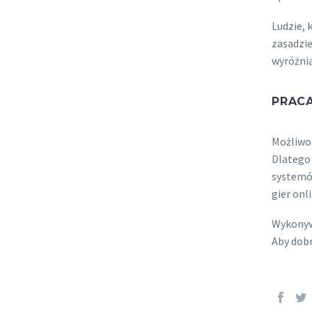
Ludzie, 
zasadzie
wyróżnia
PRACA
Możliwoś
Dlatego 
systemów
gier onl
Wykonywa
Aby dobr