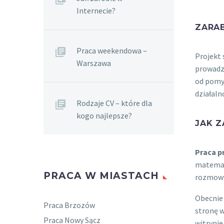
Internecie?
ZARAB
Praca weekendowa –
Projekt 
Warszawa
prowadz
od pomys
działaln
Rodzaje CV – które dla
kogo najlepsze?
JAK Z
Praca p
matemat
PRACA W MIASTACH
rozmowy.
Obecnie 
Praca Brzozów
stronę w
Praca Nowy Sącz
witrynie