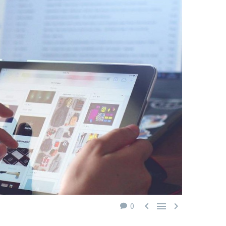



0