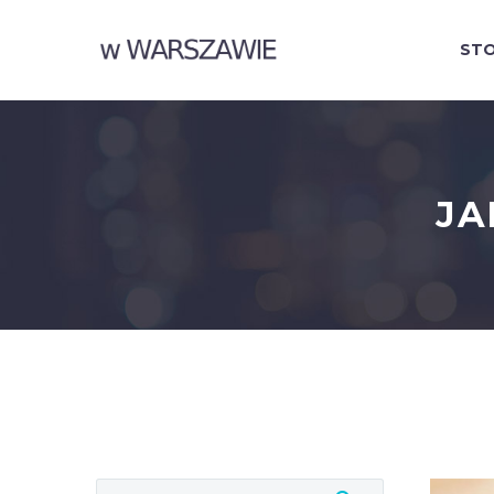
STO
JA