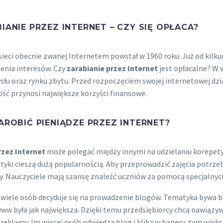
IANIE PRZEZ INTERNET – CZY SIĘ OPŁACA?
sieci obecnie zwanej Internetem powstał w 1960 roku. Już od kilkud
enia interesów. Czy
zarabianie przez Internet
jest opłacalne? W 
łu oraz rynku zbytu. Przed rozpoczęciem swojej internetowej dzia
ość przynosi największe korzyści finansowe.
AROBIĆ PIENIĄDZE PRZEZ INTERNET?
rzez Internet
może polegać między innymi na udzielaniu korepetycj
yki cieszą dużą popularnością. Aby przeprowadzić zajęcia potrz
 Nauczyciele mają szansę znaleźć uczniów za pomocą specjalnych
wiele osób decyduje się na prowadzenie blogów. Tematyka bywa b
ww była jak największa. Dzięki temu przedsiębiorcy chcą nawiąz
 reklamy. Im więcej osób odwiedza blog i klika w banery, tym więks