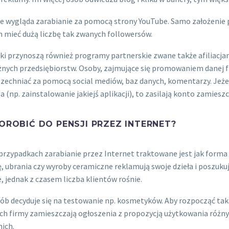
 wygląda zarabianie za pomocą strony YouTube. Samo założenie pro
 mieć dużą liczbę tak zwanych followersów.
ki przynoszą również programy partnerskie zwane także afiliacj
żnych przedsiębiorstw. Osoby, zajmujące się promowaniem danej fi
echniać za pomocą social mediów, baz danych, komentarzy. Jeżeli 
a (np. zainstalowanie jakiejś aplikacji), to zasilają konto zamiesz
OROBIĆ DO PENSJI PRZEZ INTERNET?
przypadkach zarabianie przez Internet traktowane jest jak forma
ę, ubrania czy wyroby ceramiczne reklamują swoje dzieła i poszuk
 jednak z czasem liczba klientów rośnie.
ób decyduje się na testowanie np. kosmetyków. Aby rozpocząć taką
ch firmy zamieszczają ogłoszenia z propozycją użytkowania różny
nich.