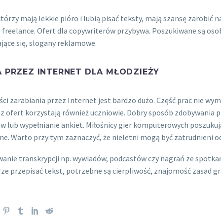
którzy mają lekkie pióro i lubią pisać teksty, mają szansę zarobić n
 freelance. Ofert dla copywriterów przybywa. Poszukiwane są oso
jące się, slogany reklamowe.
 PRZEZ INTERNET DLA MŁODZIEŻY
ci zarabiania przez Internet jest bardzo dużo. Część prac nie 
z ofert korzystają również uczniowie. Dobry sposób zdobywania p
 lub wypełnianie ankiet. Miłośnicy gier komputerowych poszukują
ine. Warto przy tym zaznaczyć, że nieletni mogą być zatrudnieni od
nie transkrypcji np. wywiadów, podcastów czy nagrań ze spotkań t
ze przepisać tekst, potrzebne są cierpliwość, znajomość zasad gr