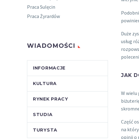
Praca Sulęcin
Podobnie
Praca Żyrardów
powinien
Duże zys
usług ró
WIADOMOŚCI
rozpowsz
poleceni
INFORMACJE
JAK D
KULTURA
W wielu 
RYNEK PRACY
biżuteri
skromne,
STUDIA
Część os
na który
TURYSTA
opinii o 