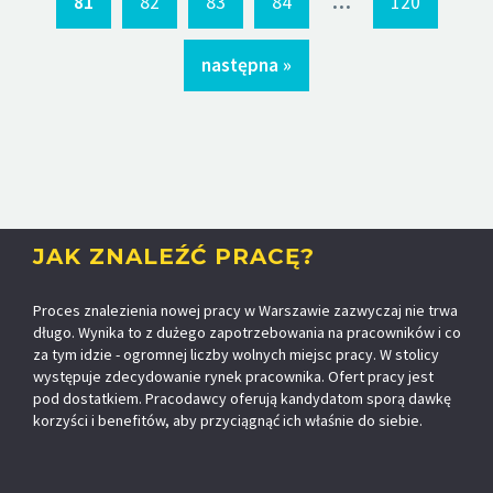
81
82
83
84
120
następna »
JAK ZNALEŹĆ PRACĘ?
Proces znalezienia nowej pracy w Warszawie zazwyczaj nie trwa
długo. Wynika to z dużego zapotrzebowania na pracowników i co
za tym idzie - ogromnej liczby wolnych miejsc pracy. W stolicy
występuje zdecydowanie rynek pracownika. Ofert pracy jest
pod dostatkiem. Pracodawcy oferują kandydatom sporą dawkę
korzyści i benefitów, aby przyciągnąć ich właśnie do siebie.