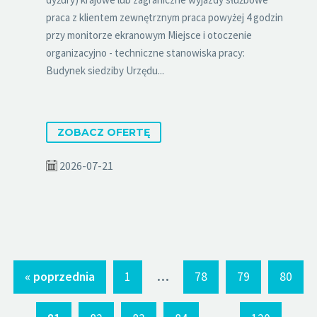
praca z klientem zewnętrznym praca powyżej 4 godzin
przy monitorze ekranowym Miejsce i otoczenie
organizacyjno - techniczne stanowiska pracy:
Budynek siedziby Urzędu...
ZOBACZ OFERTĘ
2026-07-21
...
« poprzednia
1
78
79
80
...