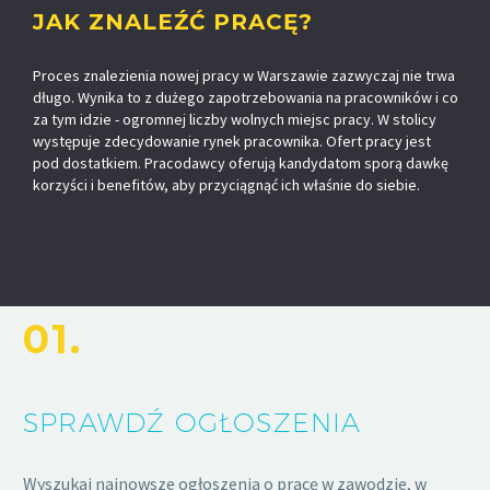
JAK ZNALEŹĆ PRACĘ?
Proces znalezienia nowej pracy w Warszawie zazwyczaj nie trwa
długo. Wynika to z dużego zapotrzebowania na pracowników i co
za tym idzie - ogromnej liczby wolnych miejsc pracy. W stolicy
występuje zdecydowanie rynek pracownika. Ofert pracy jest
pod dostatkiem. Pracodawcy oferują kandydatom sporą dawkę
korzyści i benefitów, aby przyciągnąć ich właśnie do siebie.
01.
SPRAWDŹ OGŁOSZENIA
Wyszukaj najnowsze ogłoszenia o pracę w zawodzie, w