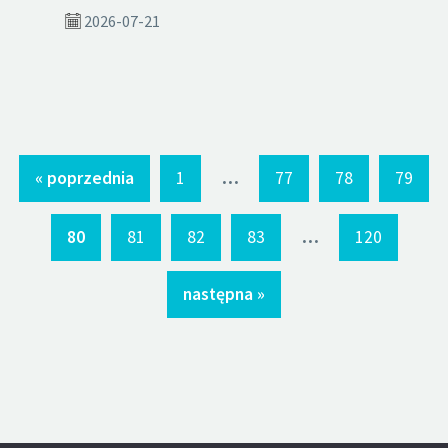
2026-07-21
...
« poprzednia
1
77
78
79
...
80
81
82
83
120
następna »