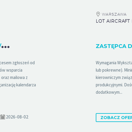
WARSZAWA
P
SYCHOLOG - KOORDYNATOR / PSYCHOLOŻKA - KOORDYNATORKA PROGRAMU EAP
ocesem zgłoszeń od
Wymagania Wykształ
ów wsparcia
lub pokrewne). Min
 oraz mailowa z
kierowniczym związ
anizację kalendarza
produkcyjnymi. Dośw
dodatkowym...
2026-08-02
ZOBACZ OFE