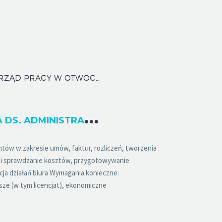
POWIATOWY URZĄD PRACY W OTWOCKU
A
SYSTENTKA DS. ADMINISTRACYJNO-BIUROWYCH (K/M)
ntów w zakresie umów, faktur, rozliczeń, tworzenia
 i sprawdzanie kosztów, przygotowywanie
cja działań biura Wymagania konieczne:
sze (w tym licencjat), ekonomiczne