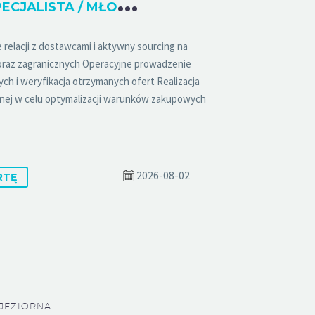
M
ŁODSZY SPECJALISTA / MŁODSZA SPECJALISTKA DS. ZAKUPÓW
relacji z dostawcami i aktywny sourcing na
oraz zagranicznych Operacyjne prowadzenie
h i weryfikacja otrzymanych ofert Realizacja
yjnej w celu optymalizacji warunków zakupowych
2026-08-02
RTĘ
JEZIORNA