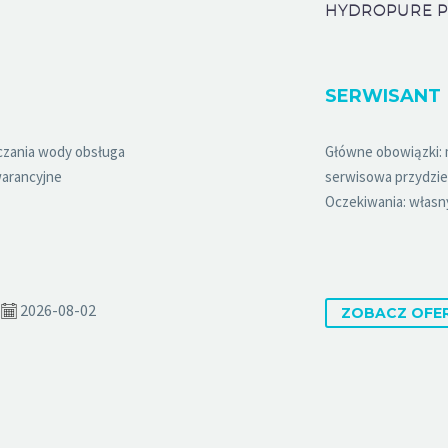
HYDROPURE PO
SERWISANT
czania wody obsługa
Główne obowiązki: 
warancyjne
serwisowa przydzie
Oczekiwania: własn
2026-08-02
ZOBACZ OFE