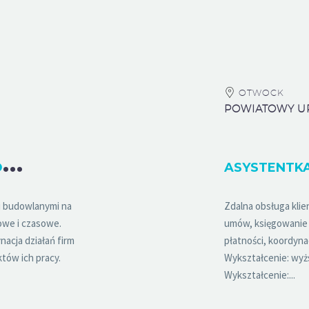
OTWOCK
O
SOBA ZARZĄDZAJĄCA ROBOTAMI BUDOWLANYMI (SPECJALNOŚĆ DROGOWA / SANITARNA)
i budowlanymi na
Zdalna obsługa klie
owe i czasowe.
umów, księgowanie
acja działań firm
płatności, koordyna
któw ich pracy.
Wykształcenie: wyż
Wykształcenie:...