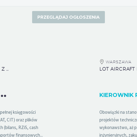
WARSZAWA
CROWE ADVARTIS ACCOUNTING SP. Z O.O.
K
KSIĘGOWA (PEŁNA KSIĘGOWOŚĆ)
KIEROWNIK 
pełnej księgowości
Obowiązki na stano
AT, CIT) oraz plików
projektów technicz
(bilans, RZiS, cash
wykonawstwo, aż po
aportów finansowych...
inżynieryjnych, za