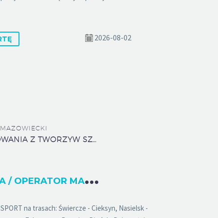
2026-08-02
RTĘ
MAZOWIECKI
ALPLA - OPAKOWANIA Z TWORZYW SZTUCZNYCH, SPÓŁKA Z O. O.
O
PERATORKA / OPERATOR MASZYN (K,M,X)
RT na trasach: Świercze - Cieksyn, Nasielsk -