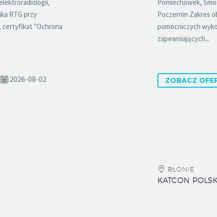
ektroradiologii,
Pomiechówek, Smosz
ika RTG przy
Poczernin Zakres o
certyfikat "Ochrona
pomocniczych wyko
zapewniających...
2026-08-02
ZOBACZ OFE
BŁONIE
KATCON POLSKA