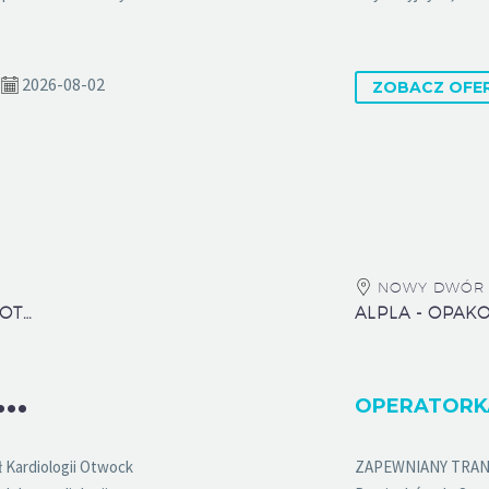
2026-08-02
ZOBACZ OFE
NOWY DWÓR 
EUROPEJSKIE CENTRUM ZDROWIA OTWOCK SP. Z O.O.
T
 / TECHNICZKA RTG (PRACOWNIA HEMODYNAMIKI)
 Kardiologii Otwock
ZAPEWNIANY TRANSPO