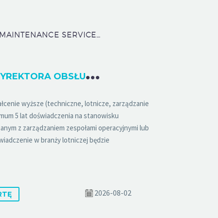
LOT AIRCRAFT MAINTENANCE SERVICES SP. Z O.O.
Z
ASTĘPCA DYREKTORA OBSŁUGI BAZOWEJ (K/M)
cenie wyższe (techniczne, lotnicze, zarządzanie
imum 5 lat doświadczenia na stanowisku
anym z zarządzaniem zespołami operacyjnymi lub
iadczenie w branży lotniczej będzie
2026-08-02
RTĘ