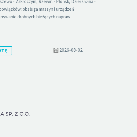
ewo - Zakroczym, Rzewin - Płońsk, Dzierzążnia -
bowiązków: obsługa maszyn i urządzeń
nywanie drobnych bieżących napraw
2026-08-02
RTĘ
 SP. Z O.O.