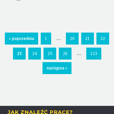
...
« poprzednia
1
20
21
22
...
23
24
25
26
123
następna »
JAK ZNALEŹĆ PRACĘ?