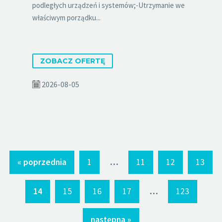
podległych urządzeń i systemów;-Utrzymanie we
właściwym porządku...
ZOBACZ OFERTĘ
2026-08-05
...
« poprzednia
1
11
12
13
...
14
15
16
17
123
następna »